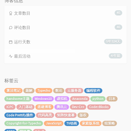
博客信息
文章数目
45
评论数目
46
运行天数
5年324天
最后活动
4 年前
标签云
算法笔记
题解
Typecho
数论
云服务器
编程软件
handsome主题
Windows10
虚拟机
Anaconda
python
日本
ICPC
入门基础
搭建博客
腾讯云
Dev-C++
Code::Blocks
Code Prettify插件
代码高亮
矩阵快速幂
版权
Copyright-for-Typecho
JavaScript
TV动画
家庭版系统
组策略