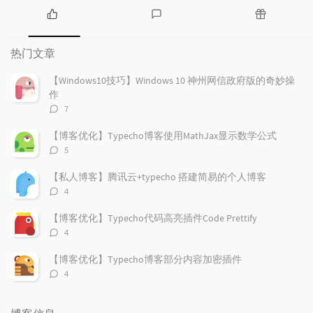
热
最
随
门
新
机
热门文章
文
评
文
章
论
章
【Windows10技巧】Windows 10 神州网信政府版的奇妙操
作
评
7
论
数：
【博客优化】Typecho博客使用MathJax显示数学公式
评
5
论
数：
【私人博客】腾讯云+typecho 搭建简易的个人博客
评
4
论
数：
【博客优化】Typecho代码高亮插件Code Prettify
评
4
论
数：
【博客优化】Typecho博客部分内容加密插件
评
4
论
数：