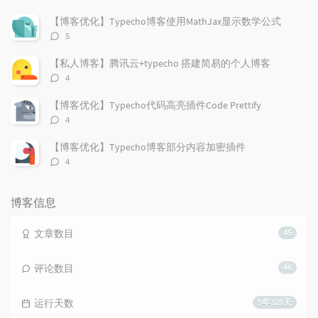
论
数：
【博客优化】Typecho博客使用MathJax显示数学公式
评
5
论
数：
【私人博客】腾讯云+typecho 搭建简易的个人博客
评
4
论
数：
【博客优化】Typecho代码高亮插件Code Prettify
评
4
论
数：
【博客优化】Typecho博客部分内容加密插件
评
4
论
数：
博客信息
文章数目
45
评论数目
46
运行天数
5年326天