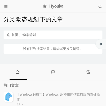
Hyouka
分类 动态规划 下的文章
首页
动态规划
没有找到搜索结果，请尝试更换关键词。
热
最
随
门
新
机
热门文章
文
评
文
章
论
章
【Windows10技巧】Windows 10 神州网信政府版的奇妙操
作
评
7