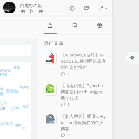
白虎野の娘
热
最
随
门
新
机
热门文章
文
评
文
章
论
章
【Windows10技巧】Wi
ndows 10 神州网信政府
版的奇妙操作
评
7
论
数：
【博客优化】Typecho
博客使用MathJax显示
数学公式
评
5
论
数：
【私人博客】腾讯云+ty
pecho 搭建简易的个人
博客
评
4