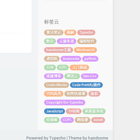
标签云
算法笔记
题解
Typecho
数论
云服务器
编程软件
handsome主题
Windows10
虚拟机
Anaconda
python
日本
ICPC
入门基础
搭建博客
腾讯云
Dev-C++
Code::Blocks
Code Prettify插件
代码高亮
矩阵快速幂
版权
Copyright-for-Typecho
JavaScript
TV动画
家庭版系统
组策略
CCPC
网络赛
Xshell
Powered by
Typecho
| Theme by
handsome