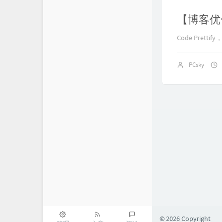
【博客优化】
Code Pret
PCsky
© 2026 Copyright