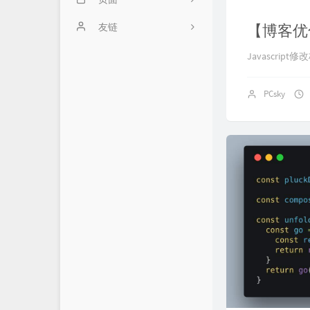
算法笔记
关于我
友链
【博客优
学习笔记
藏书阁
地狱通信
Javascrip
云服务器
实验室
图论工具
PCsky
操作系统
归档树
实用工具
日常杂记
影视记录
2