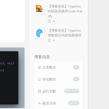
论
数：
【博客优化】Typecho
代码高亮插件Code Pret
tify
评
4
论
数：
【博客优化】Typecho
博客部分内容加密插件
评
4
论
数：
博客信息
文章数目
45
评论数目
46
运行天数
5年326天
最后活动
4 年前