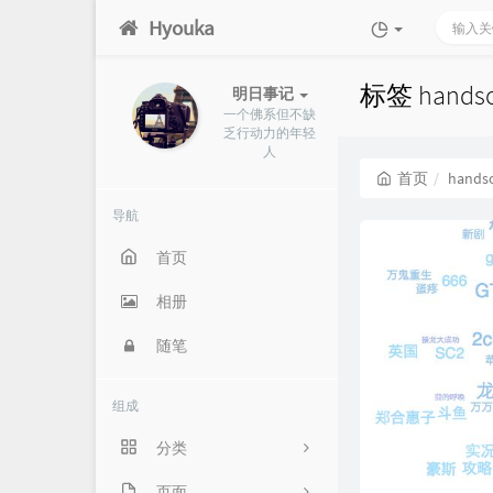
Hyouka
标签 hand
明日事记
一个佛系但不缺
乏行动力的年轻
人
首页
hand
导航
首页
相册
随笔
组成
分类
信息竞赛
页面